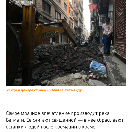
Улица в центре столицы Непала Катманду
Самое мрачное впечатление производит река
Багмати. Ее считают священной — в нее сбрасывают
останки людей после кремации в храме